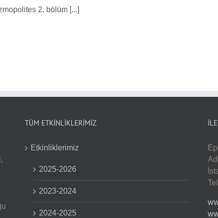
olites 2. bölüm [...]
TÜM ETKİNLİKLERİMİZ
İL
Etkinliklerimiz
Ep
,
Ad
2025-2026
İs
Te
2023-2024
ww
ğu
2024-2025
ww