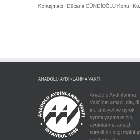
Konuşmacı : Dücane CÜNDİOĞLU Konu : Kozmop
ANADOLU AYDINLANMA VAKFI
Anadolu Aydınlanma
Vakfı’nın amacı, din, dil
ırk, cinsiyet ve uyruk
ayrımı yapmaksızın,
aydınlanma amaçlı
sürekli bir bilgi toplulu
oluşturmaktır.