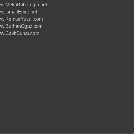
w.MetinBobaroglu.net
w.İsmailEmre.net
w.KemterYusuf.com
w.BurhanOguz.com
w.CavitSunar.com