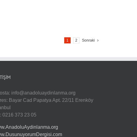
1
2
Sonraki
ETIŞIM
osta:
info@anadoluaydinlanma.org
res: Bayar Cad Papatya Apt. 22/11 Erenköy
tanbul
l: 0216 373 23 05
w.AnadoluAydinlanma.org
w.DusunuyorumDergisi.com