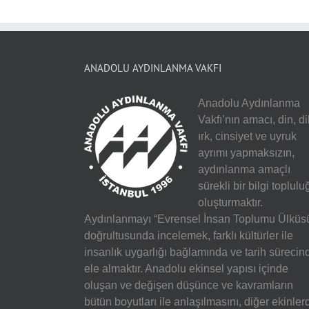
ANADOLU AYDINLANMA VAKFI
Anadolu Aydınlanma
Vakfı’nın amacı, din, dil
ırk, cinsiyet ve uyruk
ayrımı yapmaksızın,
aydınlanma amaçlı
sürekli bir bilgi toplulu
oluşturmaktır.
Aydınlanmayı “Evrensel İnsan Toplumu Ülküs
doğrultusunda incelemek, farklı kültürler ile
insanlık uygarlığı bağlamında ve tarih sürecin
ele almaktır. Anadolu ekinsel yapısı içinde
oluşan ve değişen düşünce ve kavramların
bütün boyutları ile anlaşılmasını, diğer ekinler