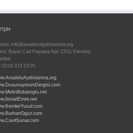
ETIŞIM
osta:
info@anadoluaydinlanma.org
res: Bayar Cad Papatya Apt. 22/11 Erenköy
tanbul
l: 0216 373 23 05
w.AnadoluAydinlanma.org
w.DusunuyorumDergisi.com
w.MetinBobaroglu.net
w.İsmailEmre.net
w.KemterYusuf.com
w.BurhanOguz.com
w.CavitSunar.com