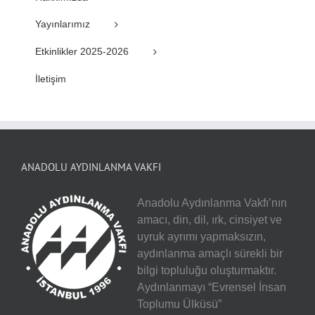
Yayınlarımız
Etkinlikler 2025-2026
İletişim
ANADOLU AYDINLANMA VAKFI
Anadolu Aydınlanma Vakfı’nın
amacı, din, dil, ırk, cinsiyet ve
uyruk ayrımı yapmaksızın,
aydınlanma amaçlı sürekli bir
bilgi topluluğu oluşturmaktır.
Aydınlanmayı “Evrensel İnsan
Toplumu Ülküsü”