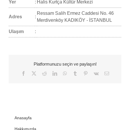
Yer
:
Halis Kurtça Kültür Merkezi
Ressam Salih Ermez Caddesi No. 46
Adres
:
Merdivenköy KADIKÖY - İSTANBUL
Ulaşım
:
Platformunuzu seçin ve paylaşın!
Facebook
Twitter
Reddit
LinkedIn
WhatsApp
Tumblr
Pinterest
Vk
E-
posta
Anasayfa
Hakkımızda