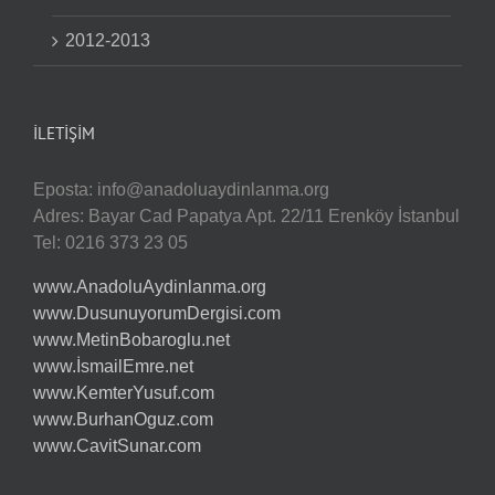
2012-2013
İLETIŞIM
Eposta:
info@anadoluaydinlanma.org
Adres: Bayar Cad Papatya Apt. 22/11 Erenköy İstanbul
Tel: 0216 373 23 05
www.AnadoluAydinlanma.org
www.DusunuyorumDergisi.com
www.MetinBobaroglu.net
www.İsmailEmre.net
www.KemterYusuf.com
www.BurhanOguz.com
www.CavitSunar.com