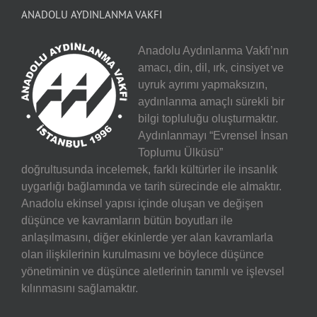
ANADOLU AYDINLANMA VAKFI
Anadolu Aydınlanma Vakfı’nın
amacı, din, dil, ırk, cinsiyet ve
uyruk ayrımı yapmaksızın,
aydınlanma amaçlı sürekli bir
bilgi topluluğu oluşturmaktır.
Aydınlanmayı “Evrensel İnsan
Toplumu Ülküsü”
doğrultusunda incelemek, farklı kültürler ile insanlık
uygarlığı bağlamında ve tarih sürecinde ele almaktır.
Anadolu ekinsel yapısı içinde oluşan ve değişen
düşünce ve kavramların bütün boyutları ile
anlaşılmasını, diğer ekinlerde yer alan kavramlarla
olan ilişkilerinin kurulmasını ve böylece düşünce
yönetiminin ve düşünce aletlerinin tanımlı ve işlevsel
kılınmasını sağlamaktır.