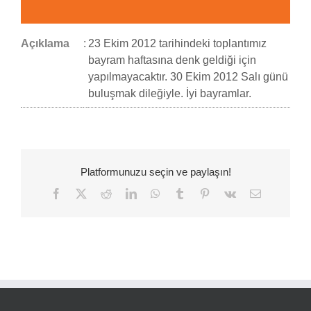
Açıklama
:
23 Ekim 2012 tarihindeki toplantımız
bayram haftasına denk geldiği için
yapılmayacaktır. 30 Ekim 2012 Salı günü
buluşmak dileğiyle. İyi bayramlar.
Platformunuzu seçin ve paylaşın!
Facebook
Twitter
Reddit
LinkedIn
WhatsApp
Tumblr
Pinterest
Vk
E-
posta