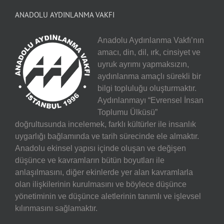
ANADOLU AYDINLANMA VAKFI
Anadolu Aydınlanma Vakfı’nın
amacı, din, dil, ırk, cinsiyet ve
uyruk ayrımı yapmaksızın,
aydınlanma amaçlı sürekli bir
bilgi topluluğu oluşturmaktır.
Aydınlanmayı “Evrensel İnsan
Toplumu Ülküsü”
doğrultusunda incelemek, farklı kültürler ile insanlık
uygarlığı bağlamında ve tarih sürecinde ele almaktır.
Anadolu ekinsel yapısı içinde oluşan ve değişen
düşünce ve kavramların bütün boyutları ile
anlaşılmasını, diğer ekinlerde yer alan kavramlarla
olan ilişkilerinin kurulmasını ve böylece düşünce
yönetiminin ve düşünce aletlerinin tanımlı ve işlevsel
kılınmasını sağlamaktır.