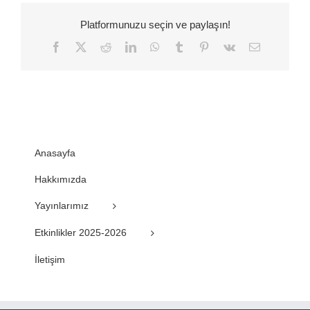
Platformunuzu seçin ve paylaşın!
Facebook
Twitter
Reddit
LinkedIn
WhatsApp
Tumblr
Pinterest
Vk
E-
posta
Anasayfa
Hakkımızda
Yayınlarımız
Etkinlikler 2025-2026
İletişim