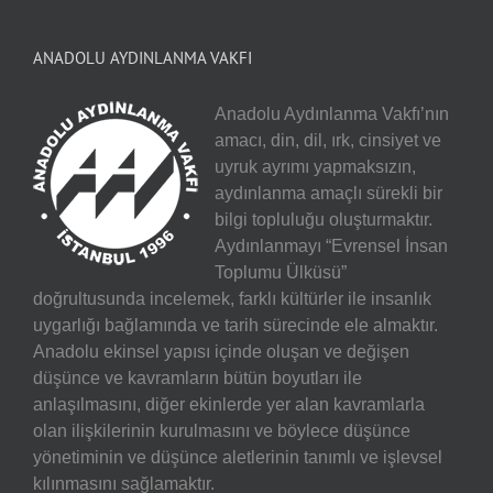
ANADOLU AYDINLANMA VAKFI
Anadolu Aydınlanma Vakfı’nın
amacı, din, dil, ırk, cinsiyet ve
uyruk ayrımı yapmaksızın,
aydınlanma amaçlı sürekli bir
bilgi topluluğu oluşturmaktır.
Aydınlanmayı “Evrensel İnsan
Toplumu Ülküsü”
doğrultusunda incelemek, farklı kültürler ile insanlık
uygarlığı bağlamında ve tarih sürecinde ele almaktır.
Anadolu ekinsel yapısı içinde oluşan ve değişen
düşünce ve kavramların bütün boyutları ile
anlaşılmasını, diğer ekinlerde yer alan kavramlarla
olan ilişkilerinin kurulmasını ve böylece düşünce
yönetiminin ve düşünce aletlerinin tanımlı ve işlevsel
kılınmasını sağlamaktır.