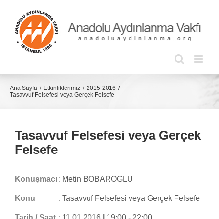
Skip
to
content
Ana Sayfa
Etkinliklerimiz
2015-2016
Tasavvuf Felsefesi veya Gerçek Felsefe
Tasavvuf Felsefesi veya Gerçek
Felsefe
Konuşmacı
:
Metin BOBAROĞLU
Konu
:
Tasavvuf Felsefesi veya Gerçek Felsefe
Tarih / Saat
:
11.01.2016
|
19:00 - 22:00