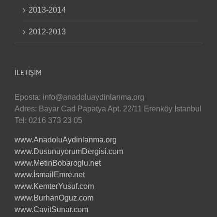
2013-2014
2012-2013
İLETIŞIM
Eposta:
info@anadoluaydinlanma.org
Adres: Bayar Cad Papatya Apt. 22/11 Erenköy İstanbul
Tel: 0216 373 23 05
www.AnadoluAydinlanma.org
www.DusunuyorumDergisi.com
www.MetinBobaroglu.net
www.İsmailEmre.net
www.KemterYusuf.com
www.BurhanOguz.com
www.CavitSunar.com