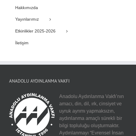
Hakkımızda
Yayınlarımız
Etkinlikler 2025-2026
İletişim
ANADOLU AYDINLANMA VAKFI
Anadolu Aydınlanma Vakfı’nın
amacı, din, dil, ırk, cinsiyet ve
uyruk ayrımı yapmaksızın,
aydınlanma amaçlı sürekli bir
bilgi topluluğu oluşturmaktır.
Aydınlanmayı “Evrensel İnsan