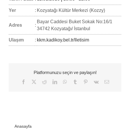
Yer
:
Kozyatağı Kültür Merkezi (Kozzy)
Bayar Caddesi Buket Sokak No:16/1
Adres
:
34742 Kozyatağı/ İstanbul
Ulaşım
:
kkm.kadikoy.bel.tr/Iletisim
Platformunuzu seçin ve paylaşın!
Facebook
Twitter
Reddit
LinkedIn
WhatsApp
Tumblr
Pinterest
Vk
E-
posta
Anasayfa