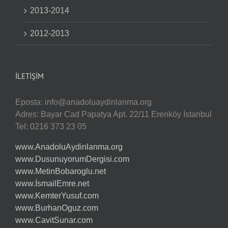
2013-2014
2012-2013
İLETIŞIM
Eposta:
info@anadoluaydinlanma.org
Adres: Bayar Cad Papatya Apt. 22/11 Erenköy İstanbul
Tel: 0216 373 23 05
www.AnadoluAydinlanma.org
www.DusunuyorumDergisi.com
www.MetinBobaroglu.net
www.İsmailEmre.net
www.KemterYusuf.com
www.BurhanOguz.com
www.CavitSunar.com