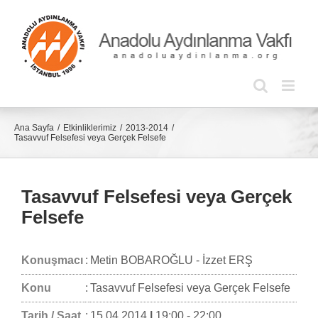
Skip
to
content
Ana Sayfa
Etkinliklerimiz
2013-2014
Tasavvuf Felsefesi veya Gerçek Felsefe
Tasavvuf Felsefesi veya Gerçek
Felsefe
Konuşmacı
:
Metin BOBAROĞLU - İzzet ERŞ
Konu
:
Tasavvuf Felsefesi veya Gerçek Felsefe
Tarih / Saat
:
15.04.2014
|
19:00 - 22:00