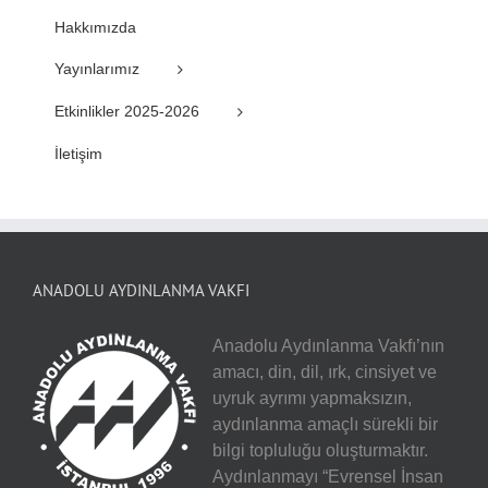
Hakkımızda
Yayınlarımız
Etkinlikler 2025-2026
İletişim
ANADOLU AYDINLANMA VAKFI
Anadolu Aydınlanma Vakfı’nın
amacı, din, dil, ırk, cinsiyet ve
uyruk ayrımı yapmaksızın,
aydınlanma amaçlı sürekli bir
bilgi topluluğu oluşturmaktır.
Aydınlanmayı “Evrensel İnsan