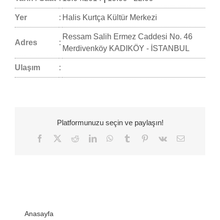
Yer
:
Halis Kurtça Kültür Merkezi
Ressam Salih Ermez Caddesi No. 46
Adres
:
Merdivenköy KADIKÖY - İSTANBUL
Ulaşım
:
Platformunuzu seçin ve paylaşın!
Facebook
Twitter
Reddit
LinkedIn
WhatsApp
Tumblr
Pinterest
Vk
E-
posta
Anasayfa