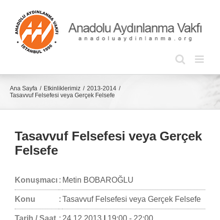
Skip
to
content
Ana Sayfa
Etkinliklerimiz
2013-2014
Tasavvuf Felsefesi veya Gerçek Felsefe
Tasavvuf Felsefesi veya Gerçek
Felsefe
Konuşmacı
:
Metin BOBAROĞLU
Konu
:
Tasavvuf Felsefesi veya Gerçek Felsefe
Tarih / Saat
:
24.12.2013
|
19:00 - 22:00