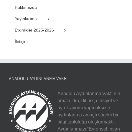
Hakkımızda
Yayınlarımız
Etkinlikler 2025-2026
İletişim
ANADOLU AYDINLANMA VAKFI
Anadolu Aydınlanma Vakfı’nın
amacı, din, dil, ırk, cinsiyet ve
uyruk ayrımı yapmaksızın,
aydınlanma amaçlı sürekli bir
bilgi topluluğu oluşturmaktır.
Aydınlanmayı “Evrensel İnsan