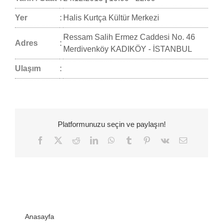
Yer
:
Halis Kurtça Kültür Merkezi
Ressam Salih Ermez Caddesi No. 46
Adres
:
Merdivenköy KADIKÖY - İSTANBUL
Ulaşım
:
Platformunuzu seçin ve paylaşın!
Facebook
Twitter
Reddit
LinkedIn
WhatsApp
Tumblr
Pinterest
Vk
E-
posta
Anasayfa