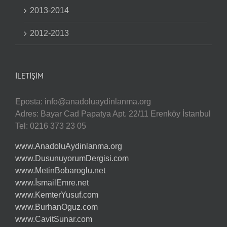
2013-2014
2012-2013
İLETIŞIM
Eposta:
info@anadoluaydinlanma.org
Adres: Bayar Cad Papatya Apt. 22/11 Erenköy İstanbul
Tel: 0216 373 23 05
www.AnadoluAydinlanma.org
www.DusunuyorumDergisi.com
www.MetinBobaroglu.net
www.İsmailEmre.net
www.KemterYusuf.com
www.BurhanOguz.com
www.CavitSunar.com