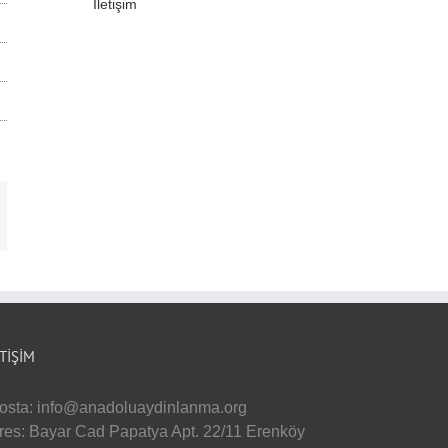
İletişim
-
sta
ETIŞIM
osta:
info@anadoluaydinlanma.org
res: Bayar Cad Papatya Apt. 22/11 Erenköy