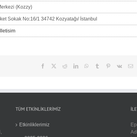
Merkezi (Kozzy)
et Sokak No:16/1 34742 Kozyatağı/ İstanbul
Iletisim
Facebook
Twitter
Reddit
LinkedIn
WhatsApp
Tumblr
Pinterest
Vk
E
po
TÜM ETKİNLİKLERİMİZ
İL
Etkinliklerimiz
Ep
,
Ad