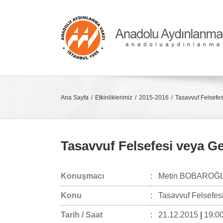
Skip
to
content
Ana Sayfa
Etkinliklerimiz
2015-2016
Tasavvuf Felsefes
Tasavvuf Felsefesi veya Ge
Konuşmacı
:
Metin BOBAROĞ
Konu
:
Tasavvuf Felsefes
Tarih / Saat
:
21.12.2015
|
19:00