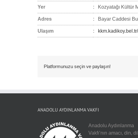
Yer
:
Kozyatağı Kültür 
Adres
:
Bayar Caddesi Buk
Ulaşım
:
kkm.kadikoy.bel.tr/
Platformunuzu seçin ve paylaşın!
ANADOLU AYDINLANMA VAKFI
Anadolu Aydınlanma
Vakfı’nın amacı, din, dil