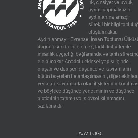
ırk, cinsiyet ve uyruk
ayrımı yapmaksızın,
aydınlanma amaçlı
sürekli bir bilgi toplulu
oluşturmaktır.
Aydınlanmayı “Evrensel İnsan Toplumu Ülküs
doğrultusunda incelemek, farklı kültürler ile
insanlık uygarlığı bağlamında ve tarih sürecin
ele almaktır. Anadolu ekinsel yapısı içinde
oluşan ve değişen düşünce ve kavramların
bütün boyutları ile anlaşılmasını, diğer ekinler
yer alan kavramlarla olan ilişkilerinin kurulmas
ve böylece düşünce yönetiminin ve düşünce
aletlerinin tanımlı ve işlevsel kılınmasını
sağlamaktır.
AAV LOGO