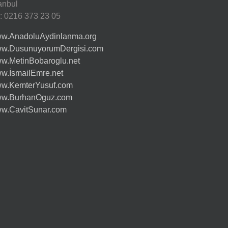
tanbul
l: 0216 373 23 05
w.AnadoluAydinlanma.org
w.DusunuyorumDergisi.com
w.MetinBobaroglu.net
w.İsmailEmre.net
w.KemterYusuf.com
w.BurhanOguz.com
w.CavitSunar.com