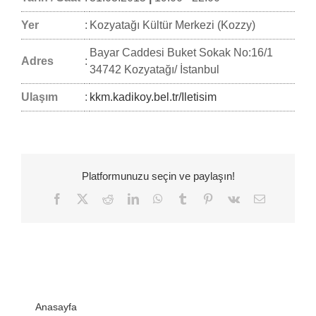
Yer
:
Kozyatağı Kültür Merkezi (Kozzy)
Bayar Caddesi Buket Sokak No:16/1
Adres
:
34742 Kozyatağı/ İstanbul
Ulaşım
:
kkm.kadikoy.bel.tr/Iletisim
Platformunuzu seçin ve paylaşın!
Facebook
Twitter
Reddit
LinkedIn
WhatsApp
Tumblr
Pinterest
Vk
E-
posta
Anasayfa