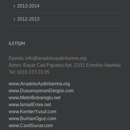
2013-2014
2012-2013
İLETIŞIM
Eposta:
info@anadoluaydinlanma.org
Adres: Bayar Cad Papatya Apt. 22/11 Erenköy İstanbul
Tel: 0216 373 23 05
www.AnadoluAydinlanma.org
www.DusunuyorumDergisi.com
www.MetinBobaroglu.net
www.İsmailEmre.net
www.KemterYusuf.com
www.BurhanOguz.com
www.CavitSunar.com