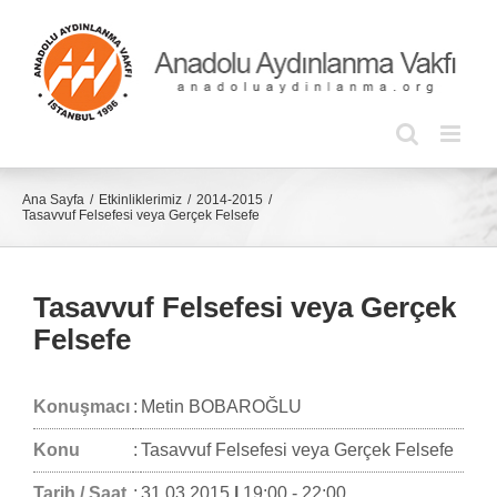
Skip
to
content
Ana Sayfa
Etkinliklerimiz
2014-2015
Tasavvuf Felsefesi veya Gerçek Felsefe
Tasavvuf Felsefesi veya Gerçek
Felsefe
Konuşmacı
:
Metin BOBAROĞLU
Konu
:
Tasavvuf Felsefesi veya Gerçek Felsefe
Tarih / Saat
:
31.03.2015
|
19:00 - 22:00