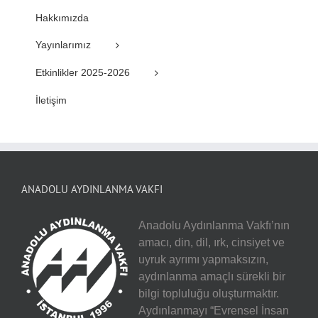
Hakkımızda
Yayınlarımız
Etkinlikler 2025-2026
İletişim
ANADOLU AYDINLANMA VAKFI
Anadolu Aydınlanma Vakfı’nın
amacı, din, dil, ırk, cinsiyet ve
uyruk ayrımı yapmaksızın,
aydınlanma amaçlı sürekli bir
bilgi topluluğu oluşturmaktır.
Aydınlanmayı “Evrensel İnsan