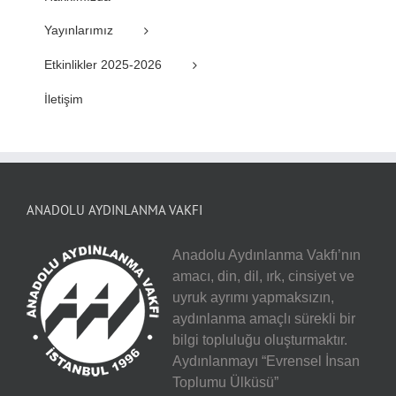
Yayınlarımız
Etkinlikler 2025-2026
İletişim
ANADOLU AYDINLANMA VAKFI
Anadolu Aydınlanma Vakfı’nın
amacı, din, dil, ırk, cinsiyet ve
uyruk ayrımı yapmaksızın,
aydınlanma amaçlı sürekli bir
bilgi topluluğu oluşturmaktır.
Aydınlanmayı “Evrensel İnsan
Toplumu Ülküsü”