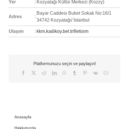
Yer
:
Kozyatağı Kültür Merkezi (Kozzy)
Bayar Caddesi Buket Sokak No:16/1
Adres
:
34742 Kozyatağı/ İstanbul
Ulaşım
:
kkm.kadikoy.bel.tr/Iletisim
Platformunuzu seçin ve paylaşın!
Facebook
Twitter
Reddit
LinkedIn
WhatsApp
Tumblr
Pinterest
Vk
E-
posta
Anasayfa
Hakkımızda