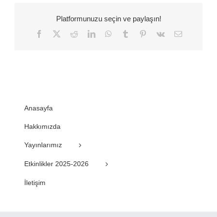
Platformunuzu seçin ve paylaşın!
Facebook
Twitter
Reddit
LinkedIn
WhatsApp
Tumblr
Pinterest
Vk
E-
posta
Anasayfa
Hakkımızda
Yayınlarımız
Etkinlikler 2025-2026
İletişim