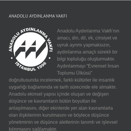
ANADOLU AYDINLANMA VAKFI
Anadolu Aydınlanma Vakfı’nın
amacı, din, dil, ırk, cinsiyet ve
uyruk ayrımı yapmaksızın,
aydınlanma amaçlı sürekli bir
bilgi topluluğu oluşturmaktır.
Aydınlanmayı “Evrensel İnsan
Toplumu Ülküsü”
doğrultusunda incelemek, farklı kültürler ile insanlık
uygarlığı bağlamında ve tarih sürecinde ele almaktır.
Anadolu ekinsel yapısı içinde oluşan ve değişen
düşünce ve kavramların bütün boyutları ile
anlaşılmasını, diğer ekinlerde yer alan kavramlarla
olan ilişkilerinin kurulmasını ve böylece düşünce
yönetiminin ve düşünce aletlerinin tanımlı ve işlevsel
kılınmasını sağlamaktır.