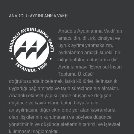
ANADOLU AYDINLANMA VAKFI
Anadolu Aydınlanma Vakfı’nın
amacı, din, dil, ırk, cinsiyet ve
uyruk ayrımı yapmaksızın,
aydınlanma amaçlı sürekli bir
bilgi topluluğu oluşturmaktır.
Aydınlanmayı “Evrensel İnsan
Toplumu Ülküsü”
doğrultusunda incelemek, farklı kültürler ile insanlık
uygarlığı bağlamında ve tarih sürecinde ele almaktır.
Anadolu ekinsel yapısı içinde oluşan ve değişen
düşünce ve kavramların bütün boyutları ile
anlaşılmasını, diğer ekinlerde yer alan kavramlarla
olan ilişkilerinin kurulmasını ve böylece düşünce
yönetiminin ve düşünce aletlerinin tanımlı ve işlevsel
kılınmasını sağlamaktır.