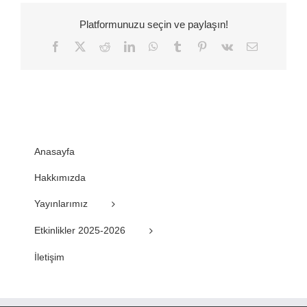
Platformunuzu seçin ve paylaşın!
Facebook
Twitter
Reddit
LinkedIn
WhatsApp
Tumblr
Pinterest
Vk
E-
posta
Anasayfa
Hakkımızda
Yayınlarımız
Etkinlikler 2025-2026
İletişim