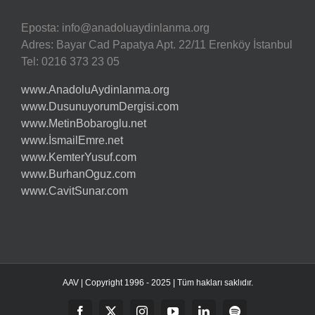
Eposta:
info@anadoluaydinlanma.org
Adres: Bayar Cad Papatya Apt. 22/11 Erenköy İstanbul
Tel: 0216 373 23 05
www.AnadoluAydinlanma.org
www.DusunuyorumDergisi.com
www.MetinBobaroglu.net
www.İsmailEmre.net
www.KemterYusuf.com
www.BurhanOguz.com
www.CavitSunar.com
AAV | Copyright 1996 - 2025 | Tüm hakları saklıdır.