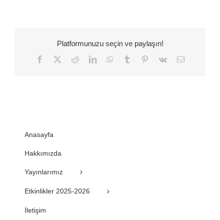
Platformunuzu seçin ve paylaşın!
Facebook
Twitter
Reddit
LinkedIn
WhatsApp
Tumblr
Pinterest
Vk
E-
posta
Anasayfa
Hakkımızda
Yayınlarımız
Etkinlikler 2025-2026
İletişim