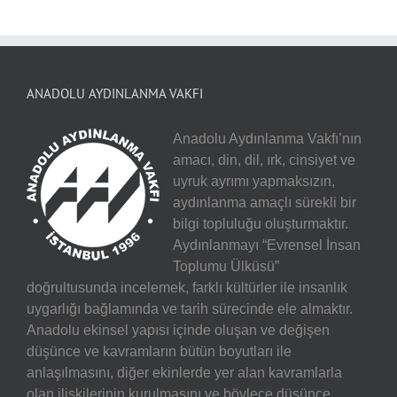
ANADOLU AYDINLANMA VAKFI
Anadolu Aydınlanma Vakfı’nın
amacı, din, dil, ırk, cinsiyet ve
uyruk ayrımı yapmaksızın,
aydınlanma amaçlı sürekli bir
bilgi topluluğu oluşturmaktır.
Aydınlanmayı “Evrensel İnsan
Toplumu Ülküsü”
doğrultusunda incelemek, farklı kültürler ile insanlık
uygarlığı bağlamında ve tarih sürecinde ele almaktır.
Anadolu ekinsel yapısı içinde oluşan ve değişen
düşünce ve kavramların bütün boyutları ile
anlaşılmasını, diğer ekinlerde yer alan kavramlarla
olan ilişkilerinin kurulmasını ve böylece düşünce