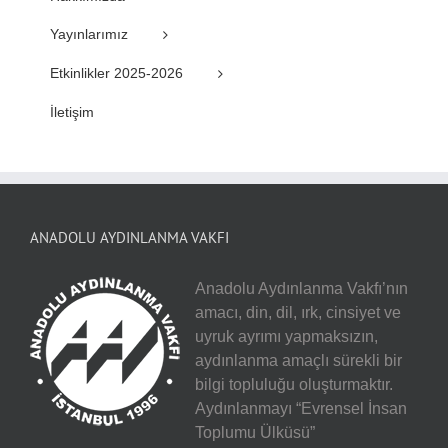
Yayınlarımız
Etkinlikler 2025-2026
İletişim
ANADOLU AYDINLANMA VAKFI
Anadolu Aydınlanma Vakfı’nın
amacı, din, dil, ırk, cinsiyet ve
uyruk ayrımı yapmaksızın,
aydınlanma amaçlı sürekli bir
bilgi topluluğu oluşturmaktır.
Aydınlanmayı “Evrensel İnsan
Toplumu Ülküsü”