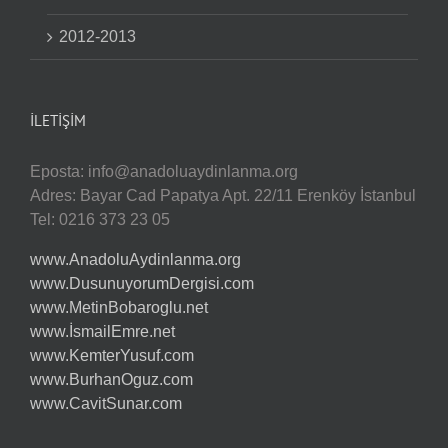
2012-2013
İLETIŞIM
Eposta:
info@anadoluaydinlanma.org
Adres: Bayar Cad Papatya Apt. 22/11 Erenköy İstanbul
Tel: 0216 373 23 05
www.AnadoluAydinlanma.org
www.DusunuyorumDergisi.com
www.MetinBobaroglu.net
www.İsmailEmre.net
www.KemterYusuf.com
www.BurhanOguz.com
www.CavitSunar.com