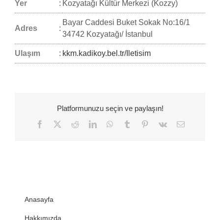
Yer
:
Kozyatağı Kültür Merkezi (Kozzy)
Bayar Caddesi Buket Sokak No:16/1
Adres
:
34742 Kozyatağı/ İstanbul
Ulaşım
:
kkm.kadikoy.bel.tr/Iletisim
Platformunuzu seçin ve paylaşın!
Facebook
Twitter
Reddit
LinkedIn
WhatsApp
Tumblr
Pinterest
Vk
E-
posta
Anasayfa
Hakkımızda