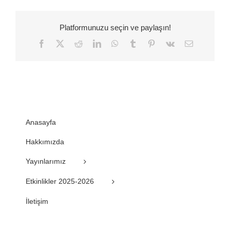
Platformunuzu seçin ve paylaşın!
Facebook
Twitter
Reddit
LinkedIn
WhatsApp
Tumblr
Pinterest
Vk
E-
posta
Anasayfa
Hakkımızda
Yayınlarımız
Etkinlikler 2025-2026
İletişim