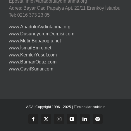
Eposta:
info@anadoluaydinlanma.org
Adres: Bayar Cad Papatya Apt. 22/11 Erenköy İstanbul
Tel: 0216 373 23 05
www.AnadoluAydinlanma.org
www.DusunuyorumDergisi.com
www.MetinBobaroglu.net
www.İsmailEmre.net
www.KemterYusuf.com
www.BurhanOguz.com
www.CavitSunar.com
AAV | Copyright 1996 - 2025 | Tüm hakları saklıdır.
Facebook
Twitter
Instagram
YouTube
LinkedIn
Spotify