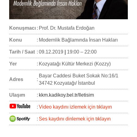
Konuşmacı
:
Prof. Dr. Mustafa Erdoğan
Konu
:
Modernlik Bağlamında İnsan Hakları
Tarih / Saat
:
09.12.2019
|
19:00 – 22:00
Yer
:
Kozyatağı Kültür Merkezi (Kozzy)
Bayar Caddesi Buket Sokak No:16/1
Adres
:
34742 Kozyatağı/ İstanbul
Ulaşım
:
kkm.kadikoy.bel.tr/Iletisim
:
Video kaydını izlemek için tıklayın
:
Ses kaydını dinlemek için tıklayın