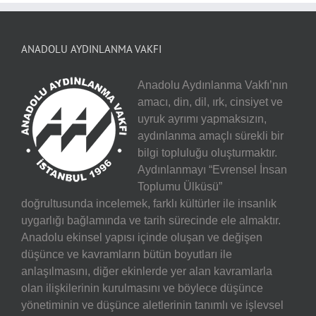
ANADOLU AYDINLANMA VAKFI
Anadolu Aydınlanma Vakfı’nın
amacı, din, dil, ırk, cinsiyet ve
uyruk ayrımı yapmaksızın,
aydınlanma amaçlı sürekli bir
bilgi topluluğu oluşturmaktır.
Aydınlanmayı “Evrensel İnsan
Toplumu Ülküsü”
doğrultusunda incelemek, farklı kültürler ile insanlık
uygarlığı bağlamında ve tarih sürecinde ele almaktır.
Anadolu ekinsel yapısı içinde oluşan ve değişen
düşünce ve kavramların bütün boyutları ile
anlaşılmasını, diğer ekinlerde yer alan kavramlarla
olan ilişkilerinin kurulmasını ve böylece düşünce
yönetiminin ve düşünce aletlerinin tanımlı ve işlevsel