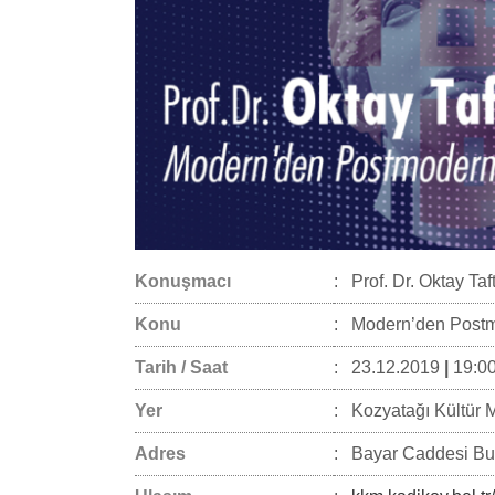
Konuşmacı
:
Prof. Dr. Oktay Taft
Konu
:
Modern’den Postm
Tarih / Saat
:
23.12.2019
|
19:00
Yer
:
Kozyatağı Kültür 
Adres
:
Bayar Caddesi Buk