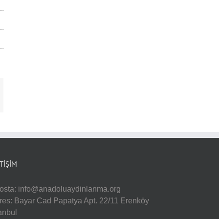
-
sta
ETIŞIM
osta:
info@anadoluaydinlanma.org
res: Bayar Cad Papatya Apt. 22/11 Erenköy
tanbul