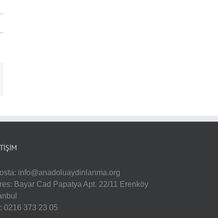
-
sta
ETIŞIM
osta:
info@anadoluaydinlanma.org
res: Bayar Cad Papatya Apt. 22/11 Erenköy
tanbul
l: 0216 373 23 05