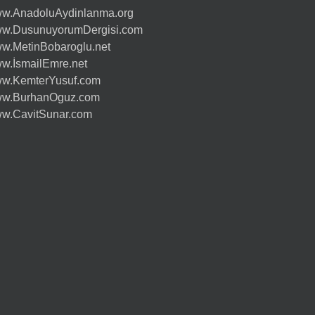
w.AnadoluAydinlanma.org
w.DusunuyorumDergisi.com
w.MetinBobaroglu.net
w.İsmailEmre.net
w.KemterYusuf.com
w.BurhanOguz.com
w.CavitSunar.com