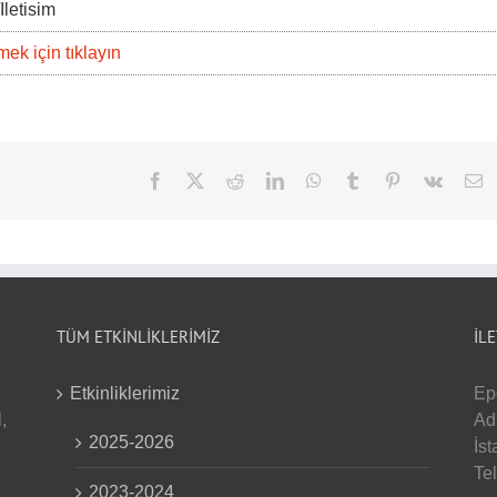
Iletisim
ek için tıklayın
Facebook
Twitter
Reddit
LinkedIn
WhatsApp
Tumblr
Pinterest
Vk
E
po
TÜM ETKİNLİKLERİMİZ
İL
Etkinliklerimiz
Ep
,
Ad
2025-2026
İs
Te
2023-2024