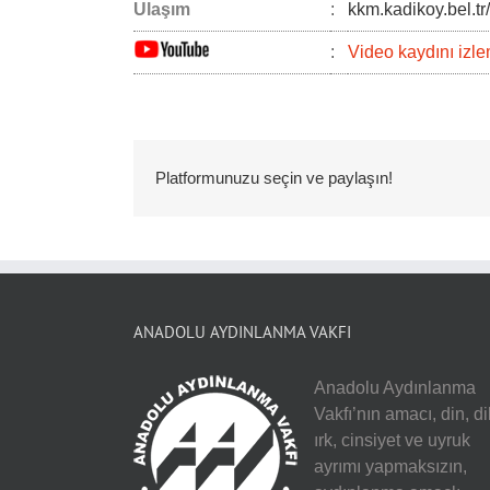
Ulaşım
:
kkm.kadikoy.bel.tr/
:
Video kaydını izlem
Platformunuzu seçin ve paylaşın!
ANADOLU AYDINLANMA VAKFI
Anadolu Aydınlanma
Vakfı’nın amacı, din, dil
ırk, cinsiyet ve uyruk
ayrımı yapmaksızın,