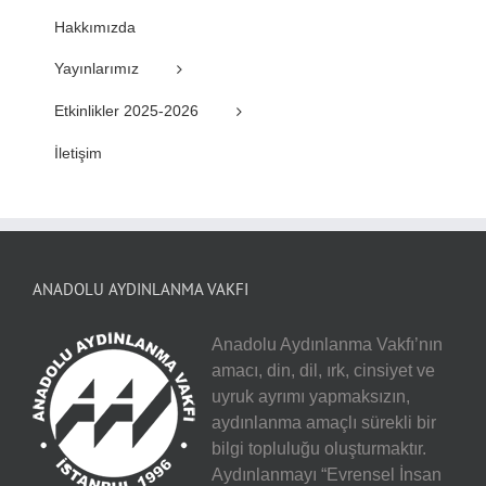
Hakkımızda
Yayınlarımız
Etkinlikler 2025-2026
İletişim
ANADOLU AYDINLANMA VAKFI
Anadolu Aydınlanma Vakfı’nın
amacı, din, dil, ırk, cinsiyet ve
uyruk ayrımı yapmaksızın,
aydınlanma amaçlı sürekli bir
bilgi topluluğu oluşturmaktır.
Aydınlanmayı “Evrensel İnsan