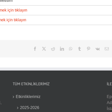
Iletisim
ek için tıklayın
ek için tıklayın
Facebook
Twitter
Reddit
LinkedIn
WhatsApp
Tumblr
Pinterest
Vk
E
po
TÜM ETKİNLİKLERİMİZ
İL
Etkinliklerimiz
Ep
,
Ad
2025-2026
İs