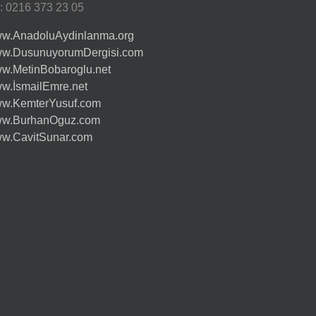
l: 0216 373 23 05
w.AnadoluAydinlanma.org
w.DusunuyorumDergisi.com
w.MetinBobaroglu.net
w.İsmailEmre.net
w.KemterYusuf.com
w.BurhanOguz.com
w.CavitSunar.com