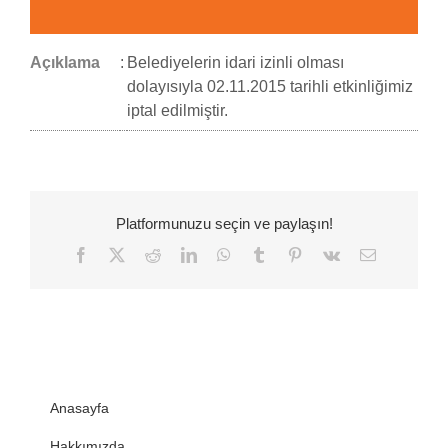
Açıklama
:
Belediyelerin idari izinli olması
dolayısıyla 02.11.2015 tarihli etkinliğimiz
iptal edilmiştir.
Platformunuzu seçin ve paylaşın!
Facebook
Twitter
Reddit
LinkedIn
WhatsApp
Tumblr
Pinterest
Vk
E-
posta
Anasayfa
Hakkımızda