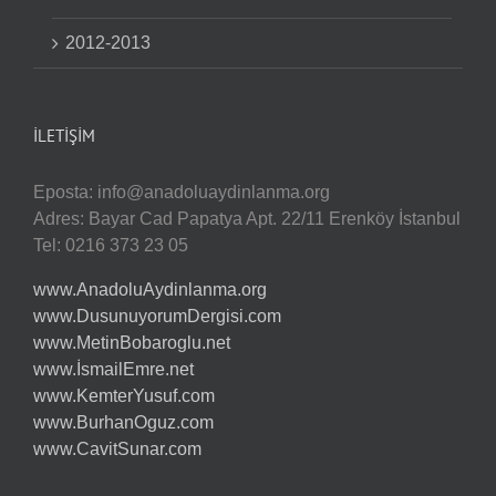
2012-2013
İLETIŞIM
Eposta:
info@anadoluaydinlanma.org
Adres: Bayar Cad Papatya Apt. 22/11 Erenköy İstanbul
Tel: 0216 373 23 05
www.AnadoluAydinlanma.org
www.DusunuyorumDergisi.com
www.MetinBobaroglu.net
www.İsmailEmre.net
www.KemterYusuf.com
www.BurhanOguz.com
www.CavitSunar.com