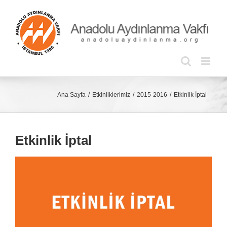
Skip
to
content
Ana Sayfa
Etkinliklerimiz
2015-2016
Etkinlik İptal
Etkinlik İptal