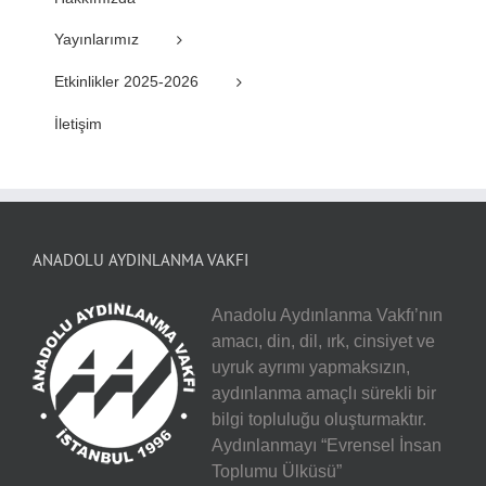
Yayınlarımız
Etkinlikler 2025-2026
İletişim
ANADOLU AYDINLANMA VAKFI
Anadolu Aydınlanma Vakfı’nın
amacı, din, dil, ırk, cinsiyet ve
uyruk ayrımı yapmaksızın,
aydınlanma amaçlı sürekli bir
bilgi topluluğu oluşturmaktır.
Aydınlanmayı “Evrensel İnsan
Toplumu Ülküsü”