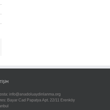
-
sta
ETIŞIM
osta:
info@anadoluaydinlanma.org
res: Bayar Cad Papatya Apt. 22/11 Erenköy
tanbul