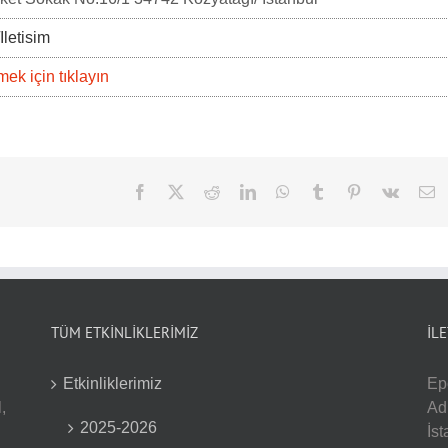
Iletisim
ek için tıklayın
Facebook
Twitter
Reddit
LinkedIn
WhatsApp
Tumblr
Pinterest
Vk
E
po
TÜM ETKİNLİKLERİMİZ
İL
Etkinliklerimiz
Ep
,
Ad
2025-2026
İs