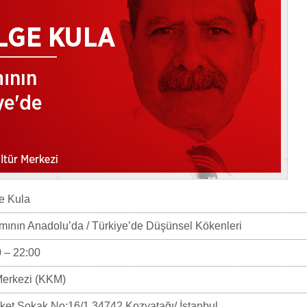
ge Kula
ının Anadolu’da / Türkiye’de Düşünsel Kökenleri
 – 22:00
Merkezi (KKM)
et Sokak No:16/1 34742 Kozyatağı/ İstanbul