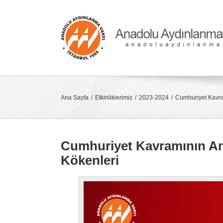
Skip
to
content
Ana Sayfa
Etkinliklerimiz
2023-2024
Cumhuriyet Kavra
Cumhuriyet Kavramının An
Kökenleri