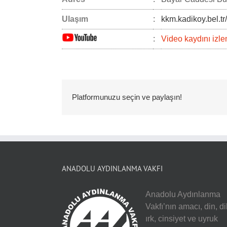
Ulaşım
:
kkm.kadikoy.bel.tr/
:
Video kaydını izlem
Platformunuzu seçin ve paylaşın!
ANADOLU AYDINLANMA VAKFI
Anadolu Aydınlanma
Vakfı’nın amacı, din, dil
ırk, cinsiyet ve uyruk