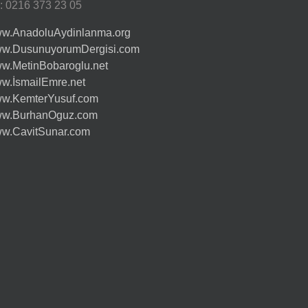
l: 0216 373 23 05
w.AnadoluAydinlanma.org
w.DusunuyorumDergisi.com
w.MetinBobaroglu.net
w.İsmailEmre.net
w.KemterYusuf.com
w.BurhanOguz.com
w.CavitSunar.com