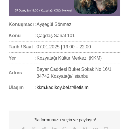
Konuşmacı
:
Ayşegül Sönmez
Konu
:
Çağdaş Sanat 101
Tarih / Saat
:
07.01.2025
|
19:00 – 22:00
Yer
:
Kozyatağı Kültür Merkezi (KKM)
Bayar Caddesi Buket Sokak No:16/1
Adres
:
34742 Kozyatağı/ İstanbul
Ulaşım
:
kkm.kadikoy.bel.tr/Iletisim
Platformunuzu seçin ve paylaşın!
Facebook
Twitter
Reddit
LinkedIn
WhatsApp
Tumblr
Pinterest
Vk
E-