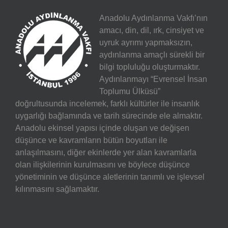
Anadolu Aydınlanma Vakfı’nın
amacı, din, dil, ırk, cinsiyet ve
uyruk ayrımı yapmaksızın,
aydınlanma amaçlı sürekli bir
bilgi topluluğu oluşturmaktır.
Aydınlanmayı “Evrensel İnsan
Toplumu Ülküsü”
doğrultusunda incelemek, farklı kültürler ile insanlık
uygarlığı bağlamında ve tarih sürecinde ele almaktır.
Anadolu ekinsel yapısı içinde oluşan ve değişen
düşünce ve kavramların bütün boyutları ile
anlaşılmasını, diğer ekinlerde yer alan kavramlarla
olan ilişkilerinin kurulmasını ve böylece düşünce
yönetiminin ve düşünce aletlerinin tanımlı ve işlevsel
kılınmasını sağlamaktır.