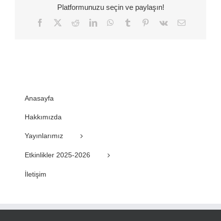
Platformunuzu seçin ve paylaşın!
Facebook
Twitter
Reddit
LinkedIn
WhatsApp
Tumblr
Pinterest
Vk
E-
posta
Anasayfa
Hakkımızda
Yayınlarımız
Etkinlikler 2025-2026
İletişim