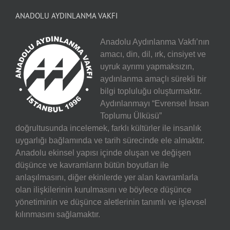
ANADOLU AYDINLANMA VAKFI
Anadolu Aydınlanma Vakfı’nın
amacı, din, dil, ırk, cinsiyet ve
uyruk ayrımı yapmaksızın,
aydınlanma amaçlı sürekli bir
bilgi topluluğu oluşturmaktır.
Aydınlanmayı “Evrensel İnsan
Toplumu Ülküsü”
doğrultusunda incelemek, farklı kültürler ile insanlık
uygarlığı bağlamında ve tarih sürecinde ele almaktır.
Anadolu ekinsel yapısı içinde oluşan ve değişen
düşünce ve kavramların bütün boyutları ile
anlaşılmasını, diğer ekinlerde yer alan kavramlarla
olan ilişkilerinin kurulmasını ve böylece düşünce
yönetiminin ve düşünce aletlerinin tanımlı ve işlevsel
kılınmasını sağlamaktır.