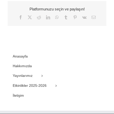
Platformunuzu seçin ve paylaşın!
Facebook
Twitter
Reddit
LinkedIn
WhatsApp
Tumblr
Pinterest
Vk
E-
posta
Anasayfa
Hakkımızda
Yayınlarımız
Etkinlikler 2025-2026
İletişim