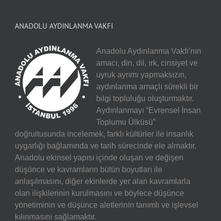
ANADOLU AYDINLANMA VAKFI
Anadolu Aydınlanma Vakfı’nın
amacı, din, dil, ırk, cinsiyet ve
uyruk ayrımı yapmaksızın,
aydınlanma amaçlı sürekli bir
bilgi topluluğu oluşturmaktır.
Aydınlanmayı “Evrensel İnsan
Toplumu Ülküsü”
doğrultusunda incelemek, farklı kültürler ile insanlık
uygarlığı bağlamında ve tarih sürecinde ele almaktır.
Anadolu ekinsel yapısı içinde oluşan ve değişen
düşünce ve kavramların bütün boyutları ile
anlaşılmasını, diğer ekinlerde yer alan kavramlarla
olan ilişkilerinin kurulmasını ve böylece düşünce
yönetiminin ve düşünce aletlerinin tanımlı ve işlevsel
kılınmasını sağlamaktır.